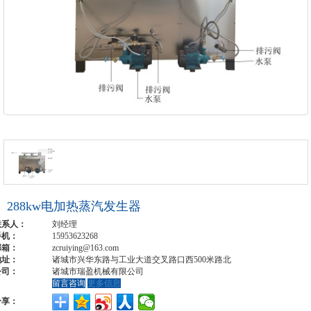
288kw电加热蒸汽发生器
联系人：
刘经理
手机：
15953623268
邮箱：
zcruiying@163.com
地址：
诸城市兴华东路与工业大道交叉路口西500米路北
公司：
诸城市瑞盈机械有限公司
留言咨询
更多信息
分享：