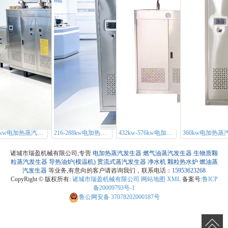
720kw电加热蒸汽发生器
216-288kw电加热蒸汽发生器
432kw-576kw电加热蒸汽发生器
诸城市瑞盈机械有限公司,专营
电加热蒸汽发生器
燃气油蒸汽发生器
生物质颗
粒蒸汽发生器
导热油炉(模温机)
贯流式蒸汽发生器
净水机
颗粒热水炉
燃油蒸
汽发生器
等业务,有意向的客户请咨询我们，联系电话：
15953623268
CopyRight © 版权所有:
诸城市瑞盈机械有限公司
网站地图
XML
备案号:
鲁ICP
备20009793号-1
鲁公网安备
37078202000187号