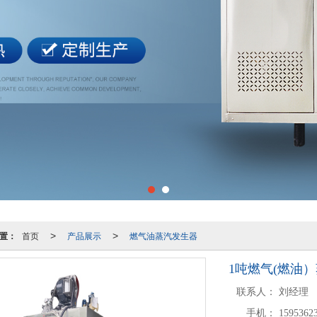
置：
首页
产品展示
燃气油蒸汽发生器
>
>
1吨燃气(燃油
联系人：
刘经理
手机：
1595362