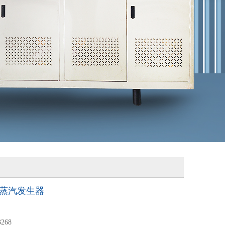
）蒸汽发生器
3268