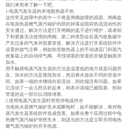
我们来简单了解一下吧。
1.电蒸汽发生器的本地散热器不热
这些常见故障中的其中一个将是闸阀故障的原因。闸阀盘
在电加热器燃气蒸汽锅炉内部的掉落会阻碍热流流动性的
安全通过。解决方法是打开闸阀的盖子进行维护，或者卸
下和更换无法使用的闸阀。第二种类型会在蒸汽收集罐中
产生过多的气体并阻塞管道。解决方法是打开系统软件中
设置的放气注释，例如热管散热器上的手动浇花门和蒸汽
收集箱上的自动排气阀。寻找堵塞的管道的关键是触摸并
加水。
用手触摸电蒸汽发生器的方法是温度低的地方就是问题所
在。加水的方法是逐段加水，然后将水放在不同的管道中
间。如果一端的水继续向前流动，则此端没有问题。如果
它流动了一会儿然后折起来，则表示该端已被阻塞。拆卸
管道的这一部分以消除堵塞。
2.使用电蒸汽发生器时突然停电或停水
当电热水器燃气锅炉失水或断电时，如不能解决，将对电
蒸汽发生器系统软件造成危害。如果在整个应用过程中电
热燃气蒸汽锅炉突然失水，则适当的方法是立即关闭电热
燃气蒸汽锅炉的开关电源。