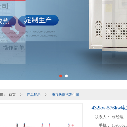
置：
首页
产品展示
电加热蒸汽发生器
>
>
432kw-576
联系人：
刘经理
手机：
1595362