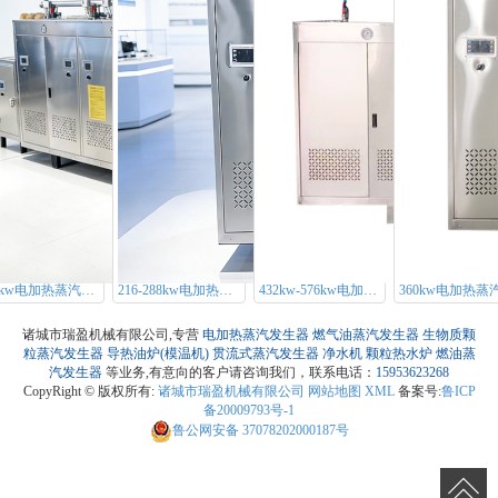
720kw电加热蒸汽发生器
216-288kw电加热蒸汽发生器
432kw-576kw电加热蒸汽发生器
诸城市瑞盈机械有限公司,专营
电加热蒸汽发生器
燃气油蒸汽发生器
生物质颗
粒蒸汽发生器
导热油炉(模温机)
贯流式蒸汽发生器
净水机
颗粒热水炉
燃油蒸
汽发生器
等业务,有意向的客户请咨询我们，联系电话：
15953623268
CopyRight © 版权所有:
诸城市瑞盈机械有限公司
网站地图
XML
备案号:
鲁ICP
备20009793号-1
鲁公网安备
37078202000187号