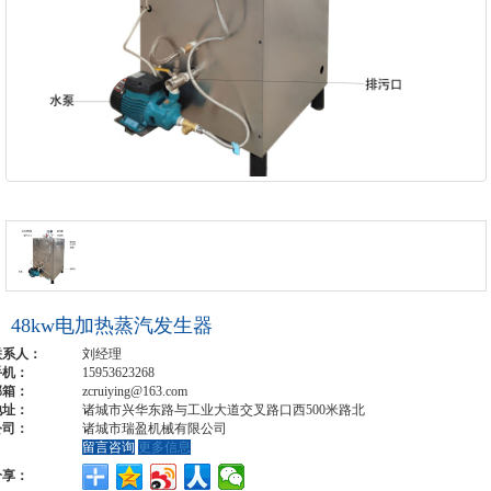
48kw电加热蒸汽发生器
联系人：
刘经理
手机：
15953623268
邮箱：
zcruiying@163.com
地址：
诸城市兴华东路与工业大道交叉路口西500米路北
公司：
诸城市瑞盈机械有限公司
留言咨询
更多信息
分享：