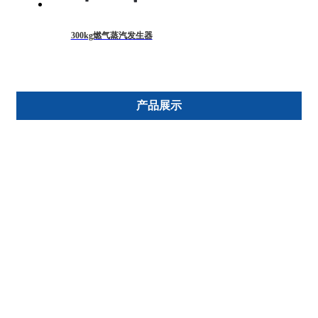
300kg燃气蒸汽发生器
产品展示
电加热蒸汽发生器
燃气油蒸汽发生器
生物质颗粒蒸汽发生器
导热油炉(模温机)
贯流式蒸汽发生器
净水机
颗粒热水炉
燃油蒸汽发生器