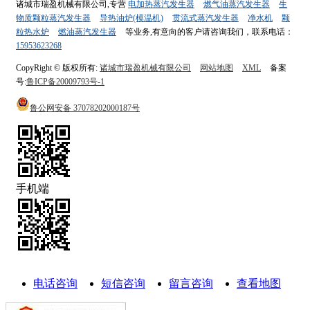
诸城市瑞盈机械有限公司,专营
电加热蒸汽发生器
燃气油蒸汽发生器
生
物质颗粒蒸汽发生器
导热油炉(模温机)
贯流式蒸汽发生器
净水机
颗
粒热水炉
燃油蒸汽发生器
等业务,有意向的客户请咨询我们，联系电话：
15953623268
CopyRight © 版权所有:
诸城市瑞盈机械有限公司
网站地图
XML
备案
号:
鲁ICP备20009793号-1
鲁公网安备
37078202000187号
手机端
电话咨询
短信咨询
留言咨询
查看地图